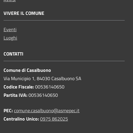
VIVERE IL COMUNE
Eventi
Luoghi
CONTATTI
Comune di Casalbuono
Via Municipio 1, 84030 Casalbuono SA
Codice Fiscale:
00536140650
Partita IVA:
00536140650
PEC:
comune.casalbuono@asmepec.it
Centralino Unico:
0975 862025