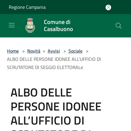
Salta al contenuto principale
Regione Campania
Comune di
Casalbuono
Home
>
Novità
>
Avvisi
>
Sociale
>
ALBO DELLE PERSONE IDONEE ALL’UFFICIO DI
SCRUTATORE DI SEGGIO ELETTORALe
ALBO DELLE
PERSONE IDONEE
ALL’UFFICIO DI