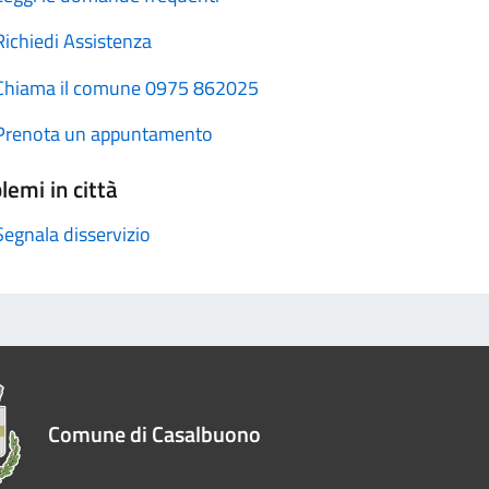
Richiedi Assistenza
Chiama il comune 0975 862025
Prenota un appuntamento
lemi in città
Segnala disservizio
Comune di Casalbuono