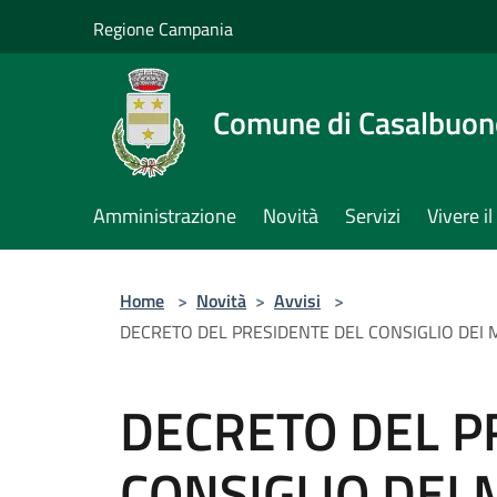
Salta al contenuto principale
Regione Campania
Comune di Casalbuon
Amministrazione
Novità
Servizi
Vivere 
Home
>
Novità
>
Avvisi
>
DECRETO DEL PRESIDENTE DEL CONSIGLIO DEI 
DECRETO DEL P
CONSIGLIO DEI 