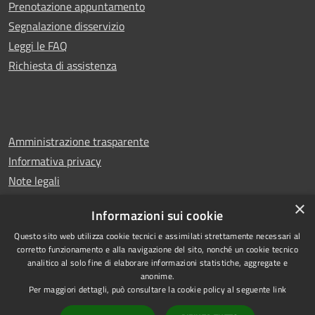
Prenotazione appuntamento
Segnalazione disservizio
Leggi le FAQ
Richiesta di assistenza
Amministrazione trasparente
Informativa privacy
Note legali
Dichiarazione di accessibilità
×
Informazioni sui cookie
Questo sito web utilizza cookie tecnici e assimilati strettamente necessari al
corretto funzionamento e alla navigazione del sito, nonché un cookie tecnico
analitico al solo fine di elaborare informazioni statistiche, aggregate e
RSS
Copyright © 2026 • Comune di
anonime.
Accessibilità
Casalbuono • Powered by
Per maggiori dettagli, può consultare la cookie policy al seguente
link
Privacy
Municipium
Accesso
•