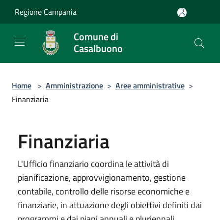
Salta al contenuto principale
Regione Campania
Comune di
Casalbuono
Home
>
Amministrazione
>
Aree amministrative
>
Finanziaria
Finanziaria
L'Ufficio finanziario coordina le attività di
pianificazione, approvvigionamento, gestione
contabile, controllo delle risorse economiche e
finanziarie, in attuazione degli obiettivi definiti dai
programmi e dai piani annuali e pluriennali.