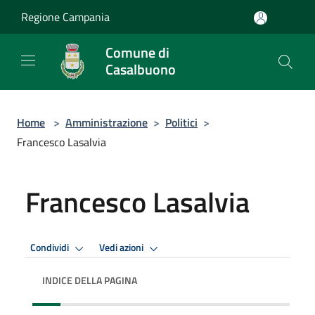
Salta al contenuto principale
Regione Campania
Comune di
Casalbuono
Home
>
Amministrazione
>
Politici
>
Francesco Lasalvia
Francesco Lasalvia
Condividi
Vedi azioni
INDICE DELLA PAGINA