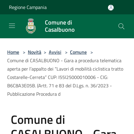
Salta al contenuto principale
Regione Campania
Comune di
Casalbuono
Home
>
Novità
>
Avvisi
>
Comune
>
Comune di CASALBUONO - Gara a procedura telematica
aperta per l’appalto dei “Lavori di mobilità ciclistica tratto
Costarelle-Cerreta” CUP: I55I25000010006 - CIG:
B6C8A3E05B. (Artt. 71 e 83 del D.Lgs. n. 36/2023 -
Pubblicazione Procedura d
Comune di
CASALBUONO - Gara