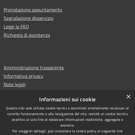
Prenotazione appuntamento
Segnalazione disservizio
Leggi le FAQ
Richiesta di assistenza
Amministrazione trasparente
Informativa privacy
Note legali
Dichiarazione di accessibilità
×
Informazioni sui cookie
Questo sito web utilizza cookie tecnici e assimilati strettamente necessari al
corretto funzionamento e alla navigazione del sito, nonché un cookie tecnico
analitico al solo fine di elaborare informazioni statistiche, aggregate e
RSS
Copyright © 2026 • Comune di
anonime.
Accessibilità
Casalbuono • Powered by
Per maggiori dettagli, può consultare la cookie policy al seguente
link