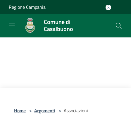
Salta al contenuto principale
Regione Campania
Comune di
Casalbuono
Home
>
Argomenti
>
Associazioni